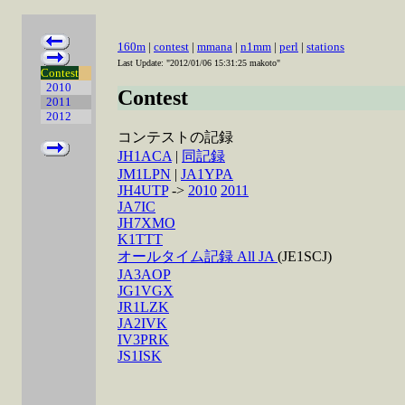
160m
|
contest
|
mmana
|
n1mm
|
perl
|
stations
Last Update: "2012/01/06 15:31:25 makoto"
Contest
2010
Contest
2011
2012
コンテストの記録
JH1ACA
|
同記録
JM1LPN
|
JA1YPA
JH4UTP
->
2010
2011
JA7IC
JH7XMO
K1TTT
オールタイム記録 All JA
(JE1SCJ)
JA3AOP
JG1VGX
JR1LZK
JA2IVK
IV3PRK
JS1ISK