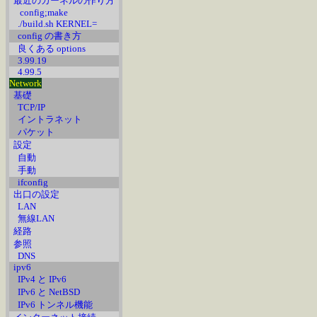
最近のカーネルの作り方
config;make
./build.sh KERNEL=
config の書き方
良くある options
3.99.19
4.99.5
Network
基礎
TCP/IP
イントラネット
パケット
設定
自動
手動
ifconfig
出口の設定
LAN
無線LAN
経路
参照
DNS
ipv6
IPv4 と IPv6
IPv6 と NetBSD
IPv6 トンネル機能