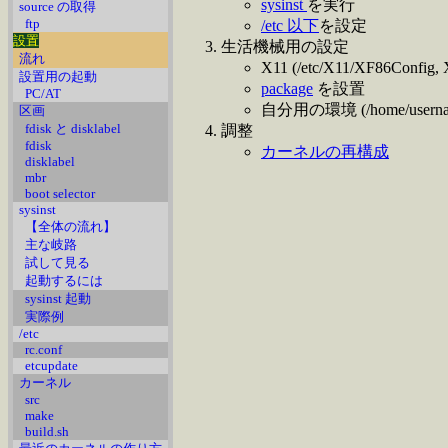
sysinst
を実行
source の取得
ftp
/etc 以下
を設定
設置
生活機械用の設定
流れ
X11 (/etc/X11/XF86Config
設置用の起動
package
を設置
PC/AT
自分用の環境 (/home/user
区画
fdisk と disklabel
調整
fdisk
カーネルの再構成
disklabel
mbr
boot selector
sysinst
【全体の流れ】
主な岐路
試して見る
起動するには
sysinst 起動
実際例
/etc
rc.conf
etcupdate
カーネル
src
make
build.sh