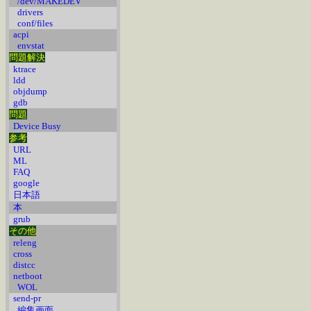
/dev/MAKEDEV
drivers
conf/files
acpi
envstat
問題解決
ktrace
ldd
objdump
gdb
問題
Device Busy
参考
URL
ML
FAQ
google
日本語
本
grub
その他
releng
cross
distcc
netboot
WOL
send-pr
編集画面