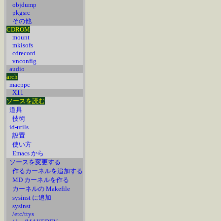
objdump
pkgsrc
その他
CDROM
mount
mkisofs
cdrecord
vnconfig
audio
arch
macppc
X11
ソースを読む
道具
技術
id-utils
設置
使い方
Emacs から
ソースを変更する
作るカーネルを追加する
MD カーネルを作る
カーネルの Makefile
sysinst に追加
sysinst
/etc/ttys