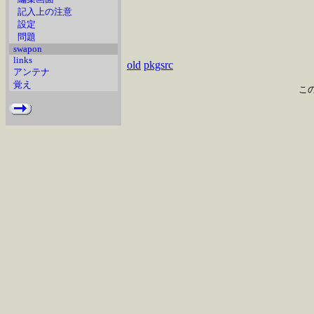
記入上の注意
設定
問題
swapon
links
old
pkgsrc
アンテナ
覚え
こ