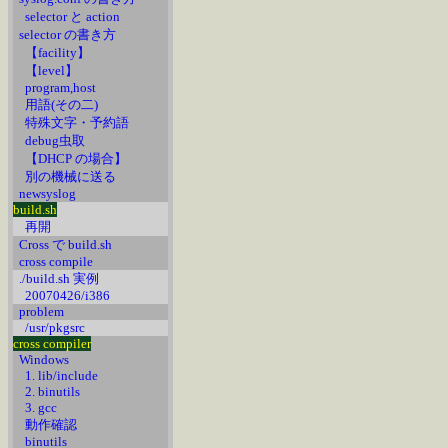
selector と action
selector の書き方
【facility】
【level】
program,host
用語(その二)
特殊文字・予約語
debug虫取
【DHCP の場合】
別の機械に送る
newsyslog
build.sh
再開
Cross で build.sh
cross compile
./build.sh 実例
20070426/i386
problem
/usr/pkgsrc
cross compiler
Windows
1. lib/include
2. binutils
3. gcc
動作確認
binutils