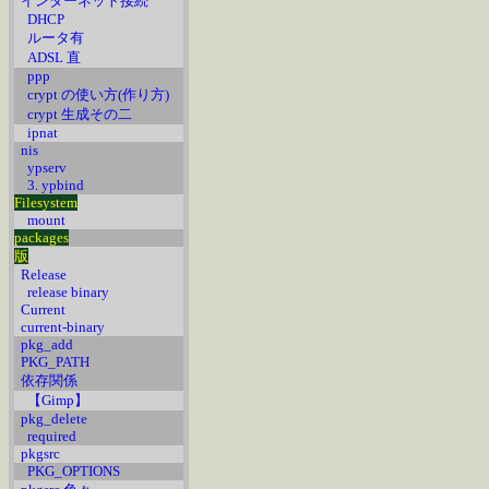
インターネット接続
DHCP
ルータ有
ADSL 直
ppp
crypt の使い方(作り方)
crypt 生成その二
ipnat
nis
ypserv
3. ypbind
Filesystem
mount
packages
版
Release
release binary
Current
current-binary
pkg_add
PKG_PATH
依存関係
【Gimp】
pkg_delete
required
pkgsrc
PKG_OPTIONS