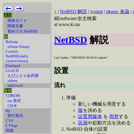
↑
|
NetBSD 解説
|
sysinst
|
pkgsrc 各論
|
入口
絹/software/全文検索
簡単ガイド
at www.ki.nu
関連文書
初めての NetBSD
版
NetBSD
解説
Release
release binary
Current
NetBSD-daily
Last Update: "2006/08/03 08:48:01 makoto"
current-binary
Userland
設置
LiveCD
えびふりゃあ四號
others
流れ
mklivecd
取得
CDROM
準備
iso 形式
新しい機械を用意する
CD-R
版
を決める
ftp
実行形式
設置用媒体
を
用意
する
CVS
区画
や起動方法を決める
CVSup
NetBSD 自体の設置
同期