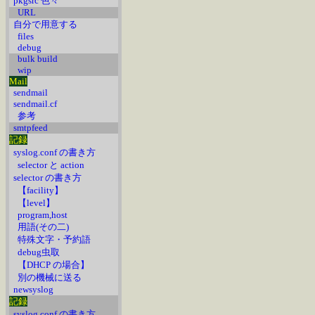
pkgsrc 色々
URL
自分で用意する
files
debug
bulk build
wip
Mail
sendmail
sendmail.cf
参考
smtpfeed
記録
syslog.conf の書き方
selector と action
selector の書き方
【facility】
【level】
program,host
用語(その二)
特殊文字・予約語
debug虫取
【DHCP の場合】
別の機械に送る
newsyslog
記録
syslog.conf の書き方