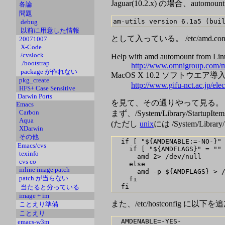
Jaguar(10.2.x) の場合、automount
各論
問題
debug
以前に用意した情報
として入っている。 /etc/amd
20071007
X-Code
/cvslock
Help with amd automount from Lin
./bootstrap
http://www.omnigroup.com/
package が作れない
MacOS X 10.2 ソフトウエア
pkg_create
http://www.gifu-nct.ac.jp/ele
HFS+ Case Sensitive
Darwin Ports
を見て、その通りやって見る。
Emacs
Carbon
まず、/System/Library/Sta
Aqua
(ただし
unix
には /System/Libra
XDarwin
その他
  if [ "${AMDENABLE:=-NO-}" 
Emacs/cvs
    if [ "${AMDFLAGS}" = "" 
texinfo
      amd 2> /dev/null

cvs co
    else

inline image patch
      amd -p ${AMDFLAGS} > /
patch が当らない
    fi

当たると分っている
image + im
また、/etc/hostconfig に以下を
ことえり準備
ことえり
  AMDENABLE=-YES-

emacs-w3m