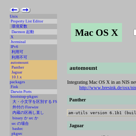
Unix
Property List Editor
環境変数
Mac OS X
Daemon 起動
X
Jterminal
IPv6
利用可
利用不可
automount
automount
Panther
Jaguar
10.1.x
Integrating Mac OS X in an NIS n
packages
Fink
http://www.bresink.de/osx/ni
Darwin Ports
bootstrap-pkgsrc
Panther
大・小文字を区別する FS
外付の Firewire
内蔵の区画し直し
binary か src か
src の場合
Jaguar
bashrc
pkgsrc