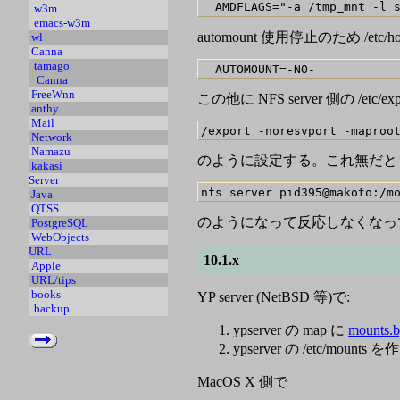
w3m
emacs-w3m
automount 使用停止のため /etc/ho
wl
Canna
tamago
Canna
FreeWnn
この他に NFS server 側の /etc/e
anthy
Mail
Network
Namazu
のように設定する。これ無だと
kakasi
Server
Java
QTSS
のようになって反応しなくなっ
PostgreSQL
WebObjects
URL
10.1.x
Apple
URL/tips
books
YP server (NetBSD 等)で:
backup
ypserver の map に
mounts
ypserver の /etc/mounts を作
MacOS X 側で