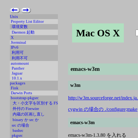
Unix
Property List Editor
環境変数
Mac OS X
Daemon 起動
X
Jterminal
IPv6
利用可
利用不可
automount
emacs-w3m
Panther
Jaguar
10.1.x
packages
w3m
Fink
Darwin Ports
http://w3m.sourceforge.net/index.ja
bootstrap-pkgsrc
大・小文字を区別する FS
外付の Firewire
cygwin の場合の ./configure;make
内蔵の区画し直し
binary か src か
emacs-w3m
src の場合
bashrc
emacs-w3m-1.3.80 を入れる
pkgsrc