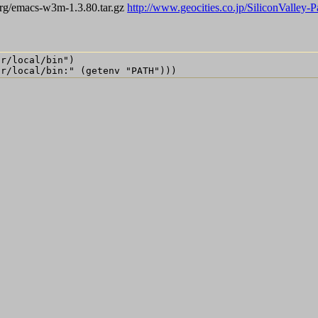
org/emacs-w3m-1.3.80.tar.gz
http://www.geocities.co.jp/SiliconValle
。
r/local/bin")
