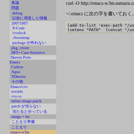
各論
curl -O http://emacs-w3m.namazu.
問題
debug
~/.emacs に次の字を書いておく
以前に用意した情報
20071007
(add-to-list 'exec-path "/us
X-Code
/cvslock
./bootstrap
package が作れない
pkg_create
HFS+ Case Sensitive
Darwin Ports
Emacs
Carbon
Aqua
XDarwin
その他
Emacs/cvs
texinfo
cvs co
inline image patch
patch が当らない
当たると分っている
image + im
ことえり準備
ことえり
emacs-w3m