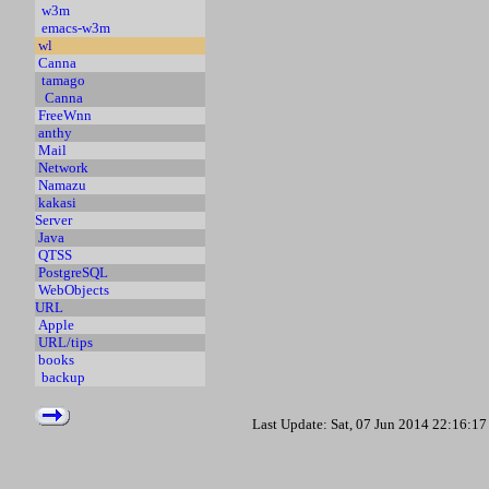
w3m
emacs-w3m
wl
Canna
tamago
Canna
FreeWnn
anthy
Mail
Network
Namazu
kakasi
Server
Java
QTSS
PostgreSQL
WebObjects
URL
Apple
URL/tips
books
backup
Last Update: Sat, 07 Jun 2014 22:16: