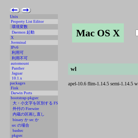
Unix
Property List Editor
環境変数
Mac OS X
Daemon 起動
X
Jterminal
IPv6
利用可
利用不可
automount
wl
Panther
Jaguar
10.1.x
packages
apel-10.6 flim-1.14.5 semi-1.14
Fink
Darwin Ports
bootstrap-pkgsrc
大・小文字を区別する FS
外付の Firewire
内蔵の区画し直し
binary か src か
src の場合
bashrc
pkgsrc