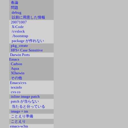
各論
問題
debug
以前に用意した情報
20071007
X-Code
/cvslock
./bootstrap
package が作れない
pkg_create
HFS+ Case Sensitive
Darwin Ports
Emacs
Carbon
Aqua
XDarwin
その他
Emacs/cvs
texinfo
cvs co
inline image patch
patch が当らない
当たると分っている
image + im
ことえり準備
ことえり
emacs-w3m