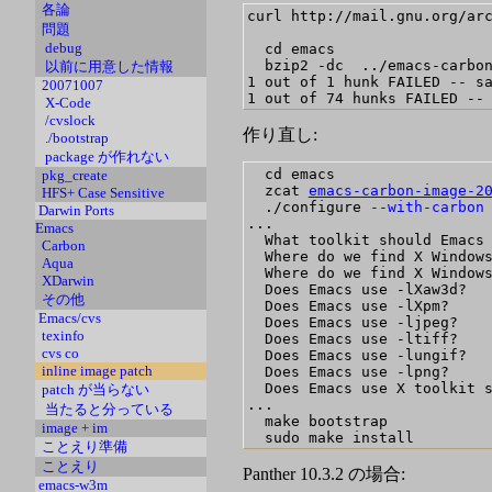
各論
curl http://mail.gnu.org/arc
問題
debug
  cd emacs

  bzip2 -dc  ../emacs-carbon
以前に用意した情報
1 out of 1 hunk FAILED -- sa
20071007
X-Code
/cvslock
作り直し:
./bootstrap
package が作れない
  cd emacs 

pkg_create
  zcat 
emacs-carbon-image-2
HFS+ Case Sensitive
  ./configure 
--with-carbon
Darwin Ports
... 

Emacs
  What toolkit should Emacs 
Carbon
  Where do we find X Windows
Aqua
  Where do we find X Windows
XDarwin
  Does Emacs use -lXaw3d?   
その他
  Does Emacs use -lXpm?     
Emacs/cvs
  Does Emacs use -ljpeg?    
texinfo
  Does Emacs use -ltiff?    
cvs co
  Does Emacs use -lungif?   
inline image patch
  Does Emacs use -lpng?     
  Does Emacs use X toolkit s
patch が当らない
...

当たると分っている
  make bootstrap

image + im
ことえり準備
ことえり
Panther 10.3.2 の場合:
emacs-w3m