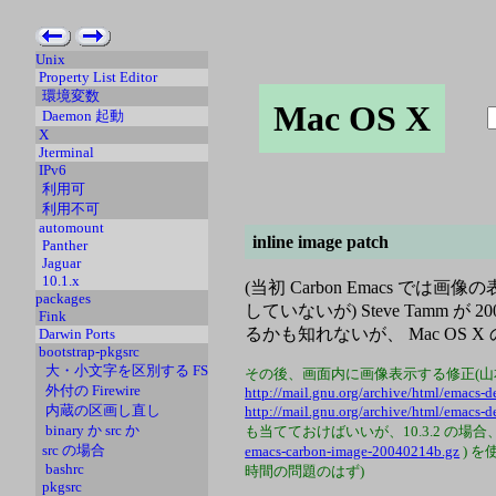
Unix
Property List Editor
環境変数
Mac OS X
Daemon 起動
X
Jterminal
IPv6
利用可
利用不可
automount
inline image patch
Panther
Jaguar
10.1.x
(当初 Carbon Emacs 
packages
していないが) Steve Tam
Fink
るかも知れないが、 Mac OS 
Darwin Ports
bootstrap-pkgsrc
大・小文字を区別する FS
その後、画面内に画像表示する修正(山
外付の Firewire
http://mail.gnu.org/archive/html/emacs
内蔵の区画し直し
http://mail.gnu.org/archive/html/emacs
binary か src か
も当てておけばいいが、10.3.2 の場合、pa
src の場合
emacs-carbon-image-20040214b.gz
) 
bashrc
時間の問題のはず)
pkgsrc