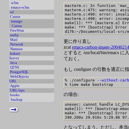
w3m
macterm.c: In function `mac_
emacs-w3m
macterm.c:475: warning: assi
wl
macterm.c:490: error: invali
Canna
macterm.c:490: error: incomp
tamago
make[1]: *** [macterm.o] Err
Canna
make: *** [bootstrap] Error 
FreeWnn
anthy
Mail
更に作り直し
Network
zcat
emacs-carbon-image-20040214
Namazu
とすると /usr/local/bin/e
kakasi
Server
ておく。
Java
QTSS
もし configure の引数を適
PostgreSQL
WebObjects
% ./configure 
--without-car
URL
Apple
URL/tips
の場合:
books
backup
unexec: cannot handle LC_DYS
make[1]: *** [bootstrap-emac
make: *** [bootstrap] Error 
となってしまう。ただし、本当に